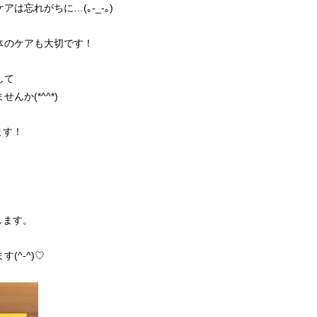
は忘れがちに…(｡-_-｡)
体のケアも大切です！
して
か(*^^*)
ます！
します。
(^-^)♡