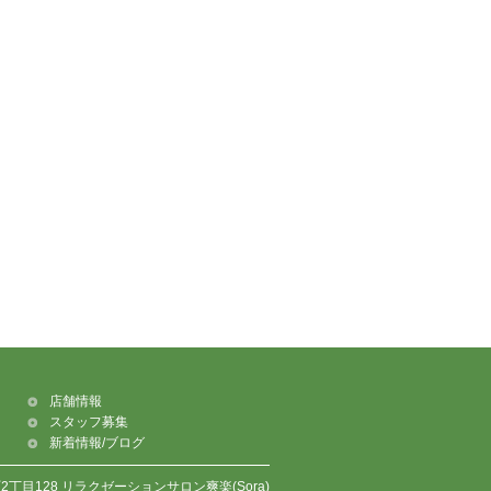
店舗情報
スタッフ募集
新着情報/ブログ
丁目128 リラクゼーションサロン爽楽(Sora)