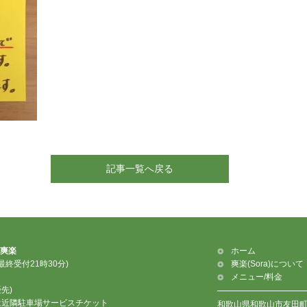
記事一覧へ戻る
爽楽
ホーム
最終受付21時30分)
爽楽(Sora)について
メニュー/料金
優先)
は近隣駐車場サービスチケット
和歌山県和歌山市友田町2